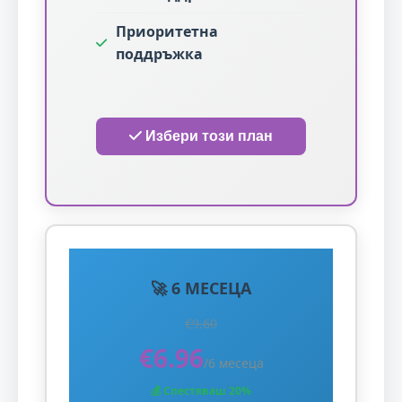
Приоритетна
поддръжка
Избери този план
🚀 6 МЕСЕЦА
€9.60
€6.96
/6 месеца
💰 Спестяваш 20%