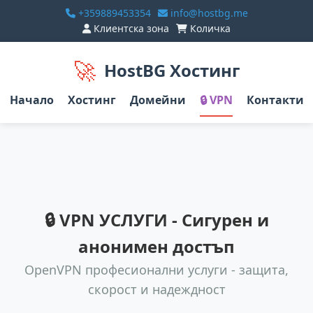
+359889453354
info@hostbg.me
Клиентска зона
Количка
🚀
HostBG Хостинг
Начало
Хостинг
Домейни
🔒 VPN
Контакти
🔒
VPN УСЛУГИ
- Сигурен и
анонимен достъп
OpenVPN професионални услуги - защита,
скорост и надеждност