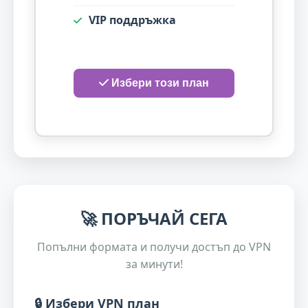
VIP поддръжка
Избери този план
🚀
ПОРЪЧАЙ СЕГА
Попълни формата и получи достъп до VPN
за минути!
🔒 Избери VPN план