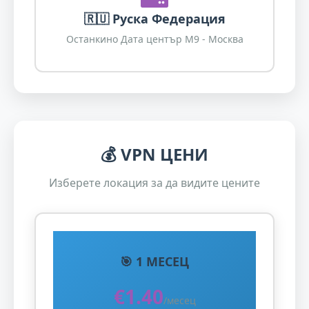
🇷🇺 Руска Федерация
Останкино Дата център М9 - Москва
💰
VPN ЦЕНИ
Изберете локация за да видите цените
🎯 1 МЕСЕЦ
€1.40
/месец