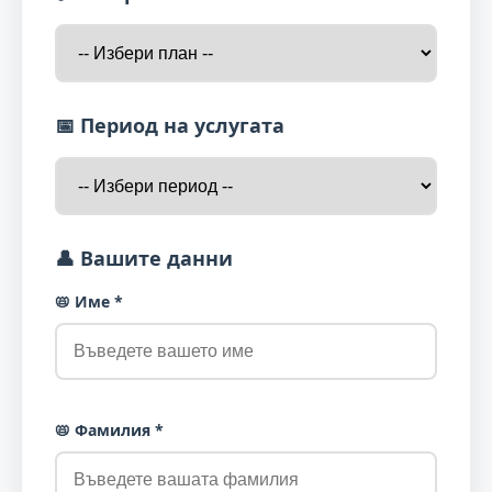
📅 Период на услугата
👤 Вашите данни
📛 Име *
📛 Фамилия *