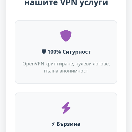
нашите VPN услуги
🛡️ 100% Сигурност
OpenVPN криптиране, нулеви логове,
пълна анонимност
⚡ Бързина