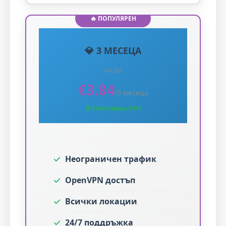
🔥 ПОПУЛЯРЕН
💎 3 МЕСЕЦА
€4.80
€3.84
/3 месеца
💰 Спестяваш 10%
Неограничен трафик
OpenVPN достъп
Всички локации
24/7 поддръжка