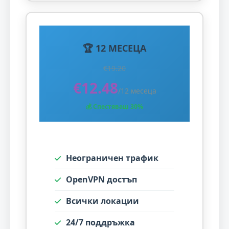
🏆 12 МЕСЕЦА
€19.20
€12.48
/12 месеца
💰 Спестяваш 30%
Неограничен трафик
OpenVPN достъп
Всички локации
24/7 поддръжка