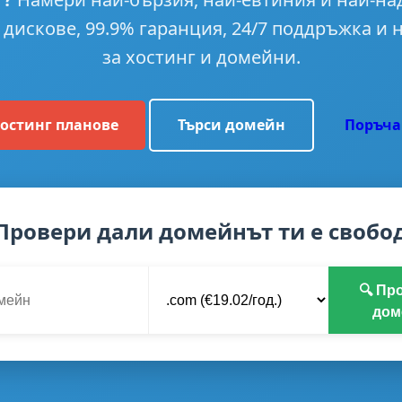
 дискове, 99.9% гаранция, 24/7 поддръжка и
за хостинг и домейни.
остинг планове
Търси домейн
Поръча
 Провери дали домейнът ти е свобо
🔍 Пр
дом