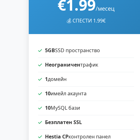
€1.99
/месец
💰 СПЕСТИ 1.99€
5GB
SSD пространство
Неограничен
трафик
1
домейн
10
имейл акаунта
10
MySQL бази
Безплатен SSL
Hestia CP
контролен панел