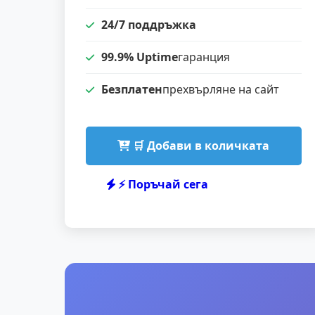
24/7 поддръжка
99.9% Uptime
гаранция
Безплатен
прехвърляне на сайт
🛒 Добави в количката
⚡ Поръчай сега