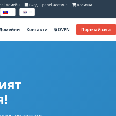
nel Домейн
Вход C-panel Хостинг
Количка
RU
EN
Домейни
Контакти
🔒 OVPN
Поръчай сега
ият
я!
деждния хостинг