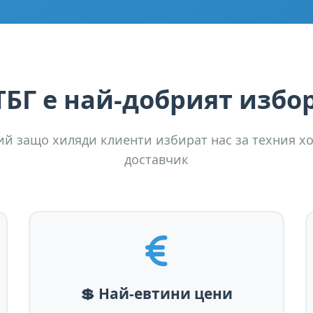
ТБГ
е най-добрият избор
й защо хиляди клиенти избират нас за техния х
доставчик
💲 Най-евтини цени