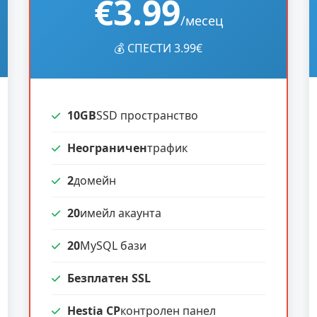
€3.99
/месец
💰 СПЕСТИ 3.99€
10GB
SSD пространство
Неограничен
трафик
2
домейн
20
имейл акаунта
20
MySQL бази
Безплатен SSL
Hestia CP
контролен панел