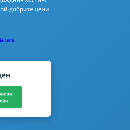
 най-добрите цени
й сега
ден
овери
ейн