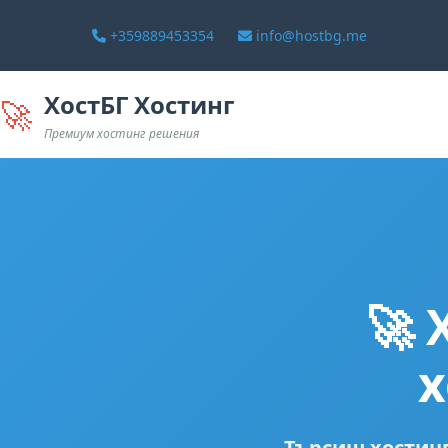
+359889453354
info@hostbg.me
ХостБГ Хостинг
🚀
Премиум хостинг решения
🚀
х
Търсиш хостин