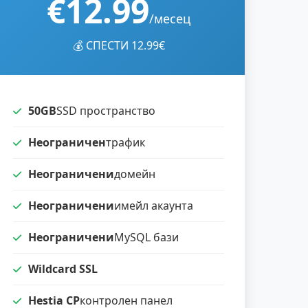
€12.99
/месец
💰 СПЕСТИ 12.99€
50GB
SSD пространство
Неограничен
трафик
Неограничени
домейн
Неограничени
имейл акаунта
Неограничени
MySQL бази
Wildcard SSL
Hestia CP
контролен панел