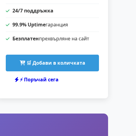
24/7 поддръжка
99.9% Uptime
гаранция
Безплатен
прехвърляне на сайт
🛒 Добави в количката
⚡ Поръчай сега