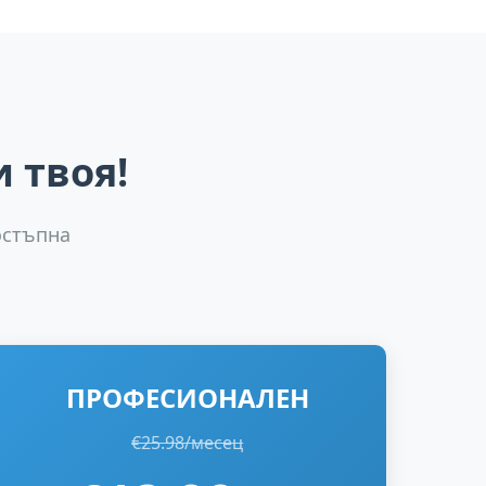
 твоя!
остъпна
ПРОФЕСИОНАЛЕН
€25.98/месец