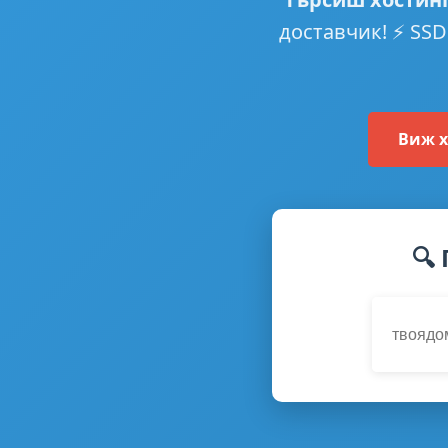
доставчик! ⚡ SSD
Виж х
🔍