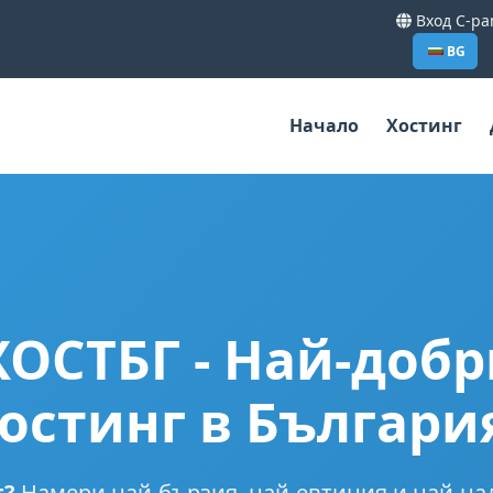
Вход C-pa
BG
Начало
Хостинг
ХОСТБГ
- Най-добр
остинг в Българи
г?
Намери най-бързия, най-евтиния и най-на