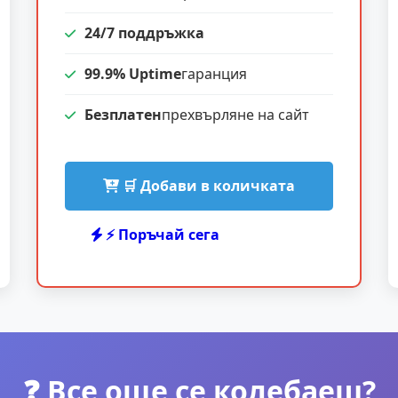
24/7 поддръжка
99.9% Uptime
гаранция
Безплатен
прехвърляне на сайт
🛒 Добави в количката
⚡ Поръчай сега
❓ Все още се колебаеш?