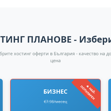
ТИНГ ПЛАНОВЕ
- Избери
брите хостинг оферти в България - качество на д
цена
🔥
Н
А
Й
-
О
П
У
Л
Я
Р
Е
П
Н
БИЗНЕС
€7.98/месец