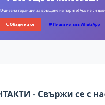
0-дневна гаранция за връщане на парите! Ако не си до
📞 Обади ни се
💬 Пиши ни във WhatsApp
НТАКТИ
- Свържи се с на