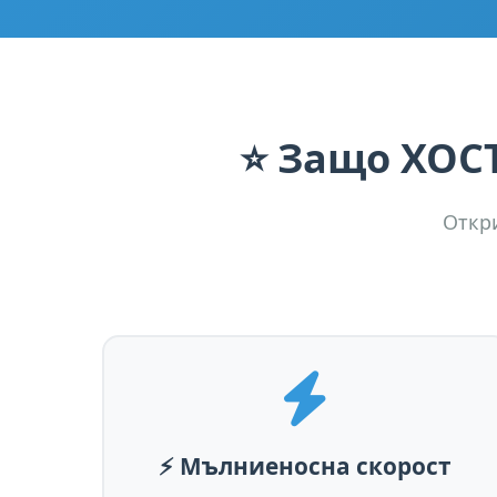
⭐ Защо
ХОС
Откри
⚡ Мълниеносна скорост