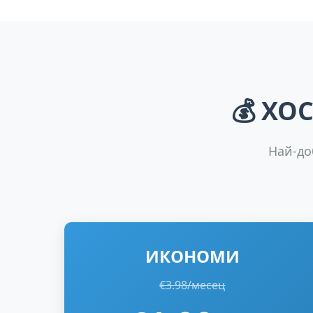
💰
ХОС
Най-до
ИКОНОМИ
€3.98/месец